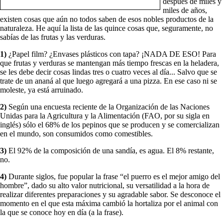
después de miles y
miles de años,
existen cosas que aún no todos saben de esos nobles productos de la
naturaleza. He aquí la lista de las quince cosas que, seguramente, no
sabías de las frutas y las verduras.
1)
¿Papel film? ¿Envases plásticos con tapa? ¡NADA DE ESO! Para
que frutas y verduras se mantengan más tiempo frescas en la heladera,
se les debe decir cosas lindas tres o cuatro veces al día... Salvo que se
trate de un ananá al que luego agregará a una pizza. En ese caso ni se
moleste, ya está arruinado.
2)
Según una encuesta reciente de la Organización de las Naciones
Unidas para la Agricultura y la Alimentación (FAO, por su sigla en
inglés) sólo el 68% de los pepinos que se producen y se comercializan
en el mundo, son consumidos como comestibles.
3)
El 92% de la composición de una sandía, es agua. El 8% restante,
no.
4)
Durante siglos, fue popular la frase “el puerro es el mejor amigo del
hombre”, dado su alto valor nutricional, su versatilidad a la hora de
realizar diferentes preparaciones y su agradable sabor. Se desconoce el
momento en el que esta máxima cambió la hortaliza por el animal con
la que se conoce hoy en día (a la frase).