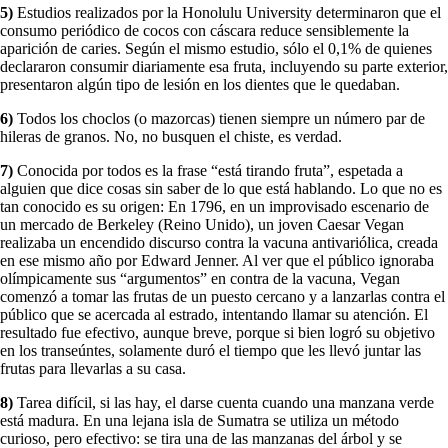
5)
Estudios realizados por la Honolulu University determinaron que el
consumo periódico de cocos con cáscara reduce sensiblemente la
aparición de caries. Según el mismo estudio, sólo el 0,1% de quienes
declararon consumir diariamente esa fruta, incluyendo su parte exterior,
presentaron algún tipo de lesión en los dientes que le quedaban.
6)
Todos los choclos (o mazorcas) tienen siempre un número par de
hileras de granos. No, no busquen el chiste, es verdad.
7)
Conocida por todos es la frase “está tirando fruta”, espetada a
alguien que dice cosas sin saber de lo que está hablando. Lo que no es
tan conocido es su origen: En 1796, en un improvisado escenario de
un mercado de Berkeley (Reino Unido), un joven Caesar Vegan
realizaba un encendido discurso contra la vacuna antivariólica, creada
en ese mismo año por Edward Jenner. Al ver que el público ignoraba
olímpicamente sus “argumentos” en contra de la vacuna, Vegan
comenzó a tomar las frutas de un puesto cercano y a lanzarlas contra el
público que se acercada al estrado, intentando llamar su atención. El
resultado fue efectivo, aunque breve, porque si bien logró su objetivo
en los transeúntes, solamente duró el tiempo que les llevó juntar las
frutas para llevarlas a su casa.
8)
Tarea difícil, si las hay, el darse cuenta cuando una manzana verde
está madura. En una lejana isla de Sumatra se utiliza un método
curioso, pero efectivo: se tira una de las manzanas del árbol y se