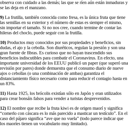
observa con cuidado a las demás; las que se ríen aún están inmaduras y
se las deja en el manzano.
9)
La frutilla, también conocida como fresa, es la única fruta que tiene
las semillas en su exterior y el número de estas es siempre el mismo,
sin importar el tamaño. Si no nos cree, cuando termine de contar las
hileras del choclo, puede seguir con la frutilla.
10)
Productos muy conocidos por sus propiedades y beneficios, sin
dudas, el ajo y la cebolla. Son diuréticos, regulan la presión y son una
gran fuente de fibras. Es curioso que no hayan trascendido sus
beneficios indiscutibles para combatir el Coronavirus. En efecto, una
importante universidad de los EEUU publicó un paper (que superó una
revisión por pares) donde demuestra que el consumo diario de nueve
ajos o cebollas (o una combinación de ambas) garantiza el
distanciamiento físico necesario como para reducir el contagio hasta en
un 83%.
11)
Hasta 1925, los brócolis existían sólo en Japón y eran utilizados
para crear bonsáis falsos para vender a turistas desprevenidos.
12)
El nombre que recibe la fruta kiwi es de origen maorí y significa
“comerlo con cáscara es lo más parecido a masticar un testículo”. En el
caso del pájaro significa “ave que no vuela” (todo parece indicar que
los maoríes tienen un vocabulario muy limitado).